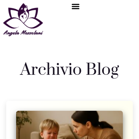
Bambino interiore
Area riservata
Archivio Blog