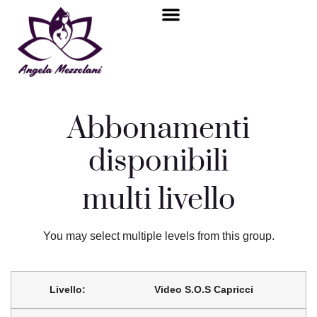
Bambino interiore
Area riservata
Abbonamenti
disponibili
multi livello
You may select multiple levels from this group.
Video S.O.S Capricci