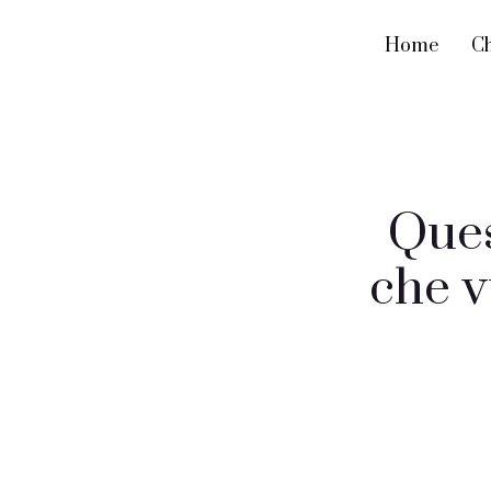
Home
Ch
Ques
che v