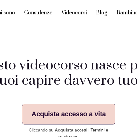
i sono
Consulenze
Videocorsi
Blog
Bambino 
to videocorso nasce p
uoi capire davvero tuo 
Acquista accesso a vita
Cliccando su
Acquista
accetti i
Termini e
condizioni
.