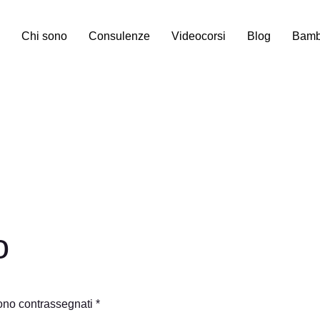
Chi sono
Consulenze
Videocorsi
Blog
Bambi
o
sono contrassegnati
*